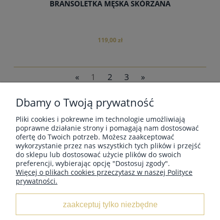
BRANSOLETKA MĘSKA SKÓRZANA
119,00 zł
«
1
2
3
»
Dbamy o Twoją prywatność
do koszyka
Pliki cookies i pokrewne im technologie umożliwiają
MOJE KONTO
poprawne działanie strony i pomagają nam dostosować
ofertę do Twoich potrzeb. Możesz zaakceptować
wykorzystanie przez nas wszystkich tych plików i przejść
do sklepu lub dostosować użycie plików do swoich
PŁATNOŚCI I DOSTAWA
preferencji, wybierając opcję "Dostosuj zgody".
Więcej o plikach cookies przeczytasz w naszej Polityce
prywatności.
POMOC
zaakceptuj tylko niezbędne