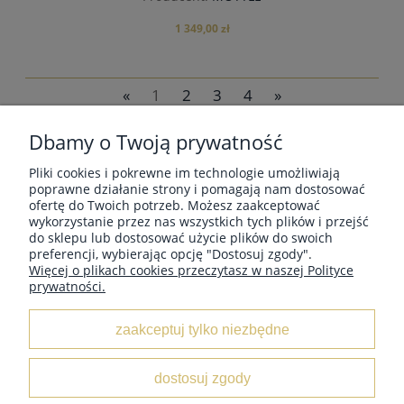
1 349,00 zł
«
1
2
3
4
»
Dbamy o Twoją prywatność
do koszyka
Pliki cookies i pokrewne im technologie umożliwiają
MOJE KONTO
poprawne działanie strony i pomagają nam dostosować
ofertę do Twoich potrzeb. Możesz zaakceptować
wykorzystanie przez nas wszystkich tych plików i przejść
do sklepu lub dostosować użycie plików do swoich
PŁATNOŚCI I DOSTAWA
preferencji, wybierając opcję "Dostosuj zgody".
Więcej o plikach cookies przeczytasz w naszej Polityce
prywatności.
POMOC
zaakceptuj tylko niezbędne
O NAS
dostosuj zgody