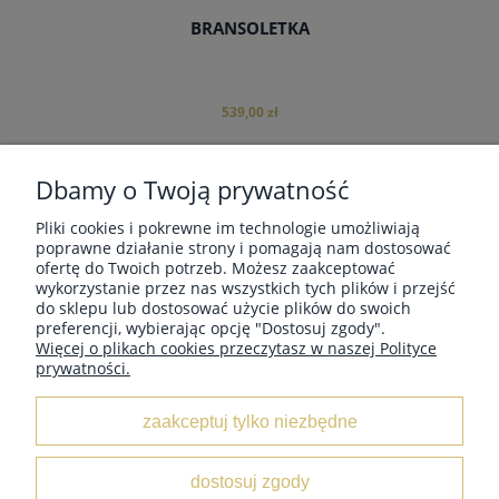
BRANSOLETKA
539,00 zł
Dbamy o Twoją prywatność
Pliki cookies i pokrewne im technologie umożliwiają
MOJE KONTO
poprawne działanie strony i pomagają nam dostosować
do koszyka
ofertę do Twoich potrzeb. Możesz zaakceptować
wykorzystanie przez nas wszystkich tych plików i przejść
do sklepu lub dostosować użycie plików do swoich
PŁATNOŚCI I DOSTAWA
preferencji, wybierając opcję "Dostosuj zgody".
Więcej o plikach cookies przeczytasz w naszej Polityce
prywatności.
POMOC
zaakceptuj tylko niezbędne
O NAS
dostosuj zgody