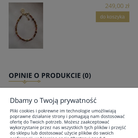
249,00 zł
do koszyka
OPINIE O PRODUKCIE (0)
Dbamy o Twoją prywatność
Pliki cookies i pokrewne im technologie umożliwiają
MOJE KONTO
poprawne działanie strony i pomagają nam dostosować
ofertę do Twoich potrzeb. Możesz zaakceptować
wykorzystanie przez nas wszystkich tych plików i przejść
do sklepu lub dostosować użycie plików do swoich
PŁATNOŚCI I DOSTAWA