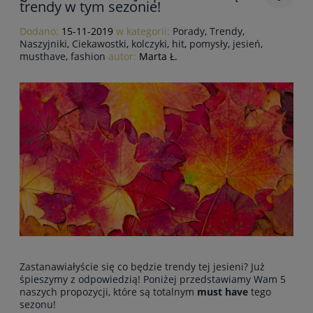
trendy w tym sezonie!
Dodano:
15-11-2019
w kategorii:
Porady
,
Trendy
,
Naszyjniki
,
Ciekawostki
,
kolczyki
,
hit
,
pomysły
,
jesień
,
musthave
,
fashion
autor:
Marta Ł.
Zastanawiałyście się co będzie trendy tej jesieni? Już
śpieszymy z odpowiedzią! Poniżej przedstawiamy Wam 5
naszych propozycji, które są totalnym
must have
tego
sezonu!