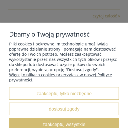
czytaj całość »
Dbamy o Twoją prywatność
Pliki cookies i pokrewne im technologie umożliwiają
MOJE KONTO
poprawne działanie strony i pomagają nam dostosować
ofertę do Twoich potrzeb. Możesz zaakceptować
wykorzystanie przez nas wszystkich tych plików i przejść
do sklepu lub dostosować użycie plików do swoich
PŁATNOŚCI I DOSTAWA
preferencji, wybierając opcję "Dostosuj zgody".
Więcej o plikach cookies przeczytasz w naszej Polityce
prywatności.
POMOC
zaakceptuj tylko niezbędne
O NAS
dostosuj zgody
SKLEPY STACJONARNE
zaakceptuj wszystkie