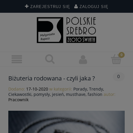
ZAREJESTRUJ SIĘ
ZALOGUJ SIĘ
0
Biżuteria rodowana - czyli jaka ?
Dodano:
17-10-2020
w kategorii:
Porady
,
Trendy
,
Ciekawostki
,
pomysły
,
jesień
,
musthave
,
fashion
autor:
Pracownik